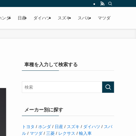
ホンダ
日産
ダイハツ
スズキ
スバル
マツダ
車種を入力して検索する
メーカー別に探す
トヨタ
/
ホンダ
/
日産
/
スズキ
/
ダイハツ
/
スバ
ル
/
マツダ
/
三菱
/
レクサス
/
輸入車