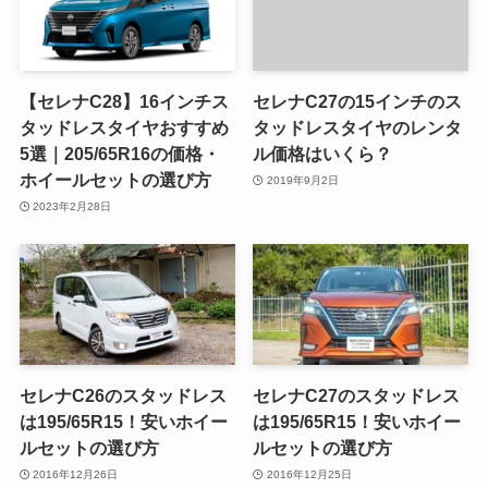
【セレナC28】16インチス
セレナC27の15インチのス
タッドレスタイヤおすすめ
タッドレスタイヤのレンタ
5選｜205/65R16の価格・
ル価格はいくら？
ホイールセットの選び方
2019年9月2日
2023年2月28日
セレナC26のスタッドレス
セレナC27のスタッドレス
は195/65R15！安いホイー
は195/65R15！安いホイー
ルセットの選び方
ルセットの選び方
2016年12月26日
2016年12月25日