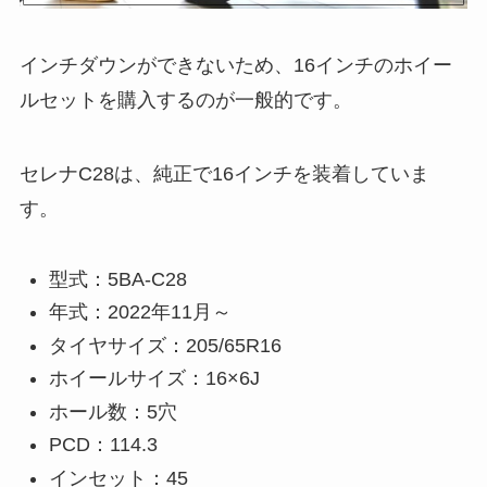
インチダウンができないため、16インチのホイー
ルセットを購入するのが一般的です。
セレナC28は、純正で16インチを装着していま
す。
型式：5BA-C28
年式：2022年11月～
タイヤサイズ：205/65R16
ホイールサイズ：16×6J
ホール数：5穴
PCD：114.3
インセット：45