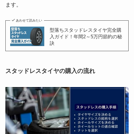
ます。
あわせて読みたい
型落ちスタッドレスタイヤ完全購
入ガイド！年間2～5万円節約の秘
訣
スタッドレスタイヤの購入の流れ