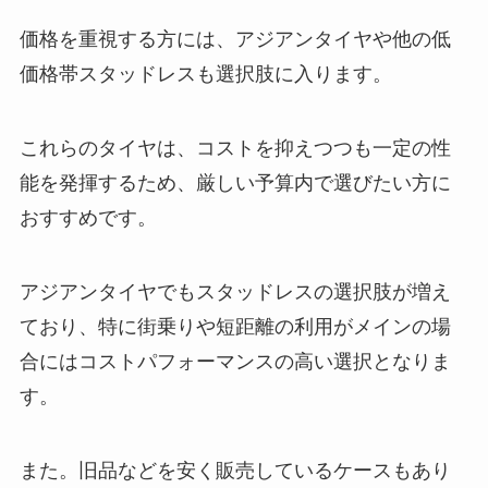
価格を重視する方には、アジアンタイヤや他の低
価格帯スタッドレスも選択肢に入ります。
これらのタイヤは、コストを抑えつつも一定の性
能を発揮するため、厳しい予算内で選びたい方に
おすすめです。
アジアンタイヤでもスタッドレスの選択肢が増え
ており、特に街乗りや短距離の利用がメインの場
合にはコストパフォーマンスの高い選択となりま
す。
また。旧品などを安く販売しているケースもあり