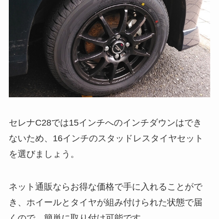
セレナC28では15インチへのインチダウンはでき
ないため、16インチのスタッドレスタイヤセット
を選びましょう。
ネット通販ならお得な価格で手に入れることがで
き、ホイールとタイヤが組み付けられた状態で届
くので、簡単に取り付け可能です。