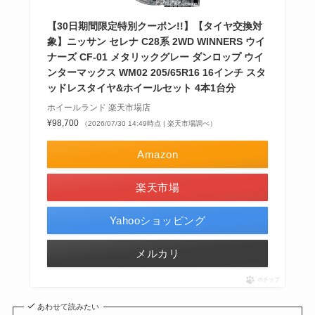
【30日期間限定特別クーポン!!】【タイヤ交換対
象】ニッサン セレナ C28系 2WD WINNERS ウイ
ナーズ CF-01 メタリックグレー ダンロップ ウイ
ンターマックス WM02 205/65R16 16インチ スタ
ッドレスタイヤ&ホイールセット 4本1台分
ホイールランド 楽天市場店
¥98,700
（2026/07/30 14:49時点 | 楽天市場調べ）
Amazon
楽天市場
Yahooショッピング
メルカリ
ポチップ
あわせて読みたい