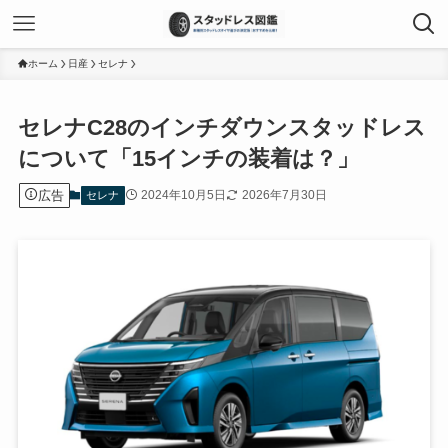
ホーム
日産
セレナ
セレナC28のインチダウンスタッドレス
について「15インチの装着は？」
広告
2024年10月5日
2026年7月30日
セレナ