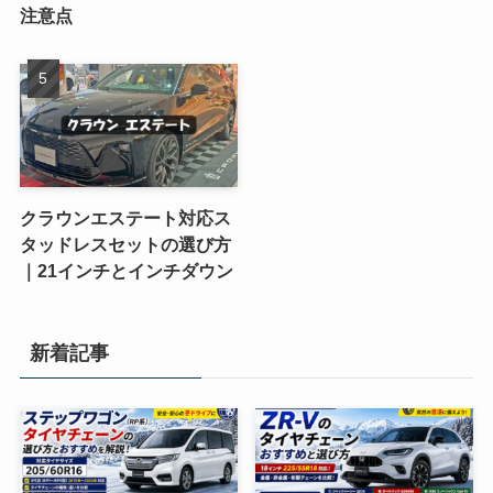
注意点
クラウンエステート対応ス
タッドレスセットの選び方
｜21インチとインチダウン
新着記事