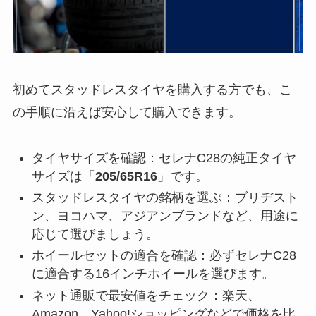
初めてスタッドレスタイヤを購入する方でも、こ
の手順に沿えば安心して購入できます。
タイヤサイズを確認：セレナC28の純正タイヤ
サイズは「
205/65R16
」です。
スタッドレスタイヤの銘柄を選ぶ：ブリヂスト
ン、ヨコハマ、アジアンブランドなど、用途に
応じて選びましょう。
ホイールセットの適合を確認：必ずセレナC28
に適合する16インチホイールを選びます。
ネット通販で最安値をチェック：楽天、
Amazon、Yahoo!ショッピングなどで価格を比