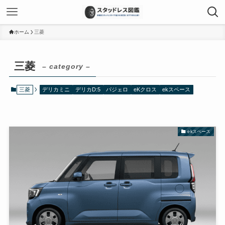
ホーム
三菱
三菱
– category –
三菱
デリカミニ
デリカD:5
パジェロ
eKクロス
ekスペース
ekスペース