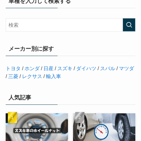
車種を入力して検索する
メーカー別に探す
トヨタ
/
ホンダ
/
日産
/
スズキ
/
ダイハツ
/
スバル
/
マツダ
/
三菱
/
レクサス
/
輸入車
人気記事