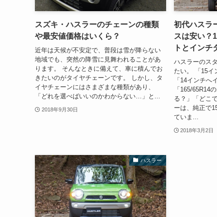
スズキ・ハスラーのチェーンの種類
初代ハスラ
や最安値価格はいくら？
スは安い？16
トとインチ
近年は天候が不安定で、普段は雪が降らない
地域でも、突然の降雪に見舞われることがあ
ハスラーのス
ります。 そんなときに備えて、車に積んでお
たい。 「15
きたいのがタイヤチェーンです。 しかし、タ
「14インチへ
イヤチェーンにはさまざまな種類があり、
「165/65R
「どれを選べばいいのかわからない…」と...
る？」「どこで
ーは、純正で15
2018年9月30日
ていま...
2018年3月2日
ハスラー