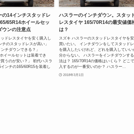
ーの14インチスタッドレ
ハスラーのインチダウン。スタッ
5/65R14ホイールセッ
レスタイヤ 165/70R14の最安値価
ダウンの注意点
は？
タッドレスタイヤを安く購入し
スズキ ハスラーのスタッドレスタイヤを
インチのスタッドレスが高い」
買いたい。 インチダウンをしてスタッド
インチダウンできる？」
を購入したいけれど、どれを購入していい
14のホイールセットは装着でき
分からない。 ハスラーをインチダウンす
買うのが安い？」 初代ハスラ
法は？ 165/70R14の価格はいくら？ どこ
インチの165/60R15を装着し
入するのが一番安いのか？ ハスラー...
2018年3月1日