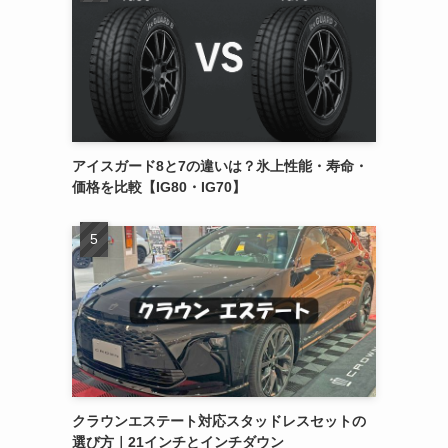
アイスガード8と7の違いは？氷上性能・寿命・
価格を比較【IG80・IG70】
クラウンエステート対応スタッドレスセットの
選び方｜21インチとインチダウン