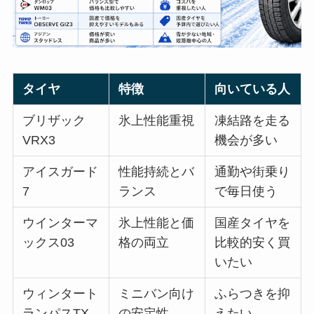
タイヤ
特徴
向いている人
ブリザック
氷上性能重視
凍結路を走る
VRX3
機会が多い
アイスガード
性能持続とバ
通勤や街乗り
7
ランス
で毎日使う
ウインターマ
氷上性能と価
国産タイヤを
ックス03
格の両立
比較的安く買
いたい
ウィンタート
ミニバン向け
ふらつきを抑
ランパスTX
の安定性
えたい