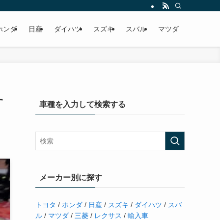
ホンダ
日産
ダイハツ
スズキ
スバル
マツダ
す
車種を入力して検索する
メーカー別に探す
トヨタ
/
ホンダ
/
日産
/
スズキ
/
ダイハツ
/
スバ
ル
/
マツダ
/
三菱
/
レクサス
/
輸入車