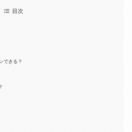
目次
ウンできる？
？