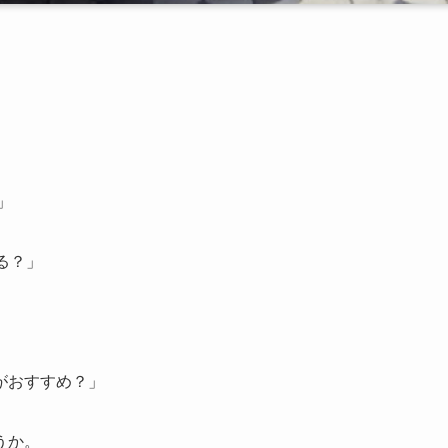
」
」
る？」
がおすすめ？」
うか。