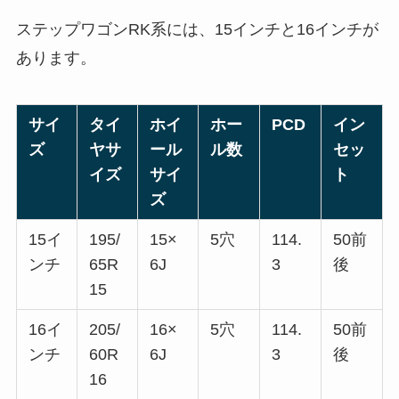
ステップワゴンRK系には、15インチと16インチが
あります。
サイ
タイ
ホイ
ホー
PCD
イン
ズ
ヤサ
ール
ル数
セッ
イズ
サイ
ト
ズ
15イ
195/
15×
5穴
114.
50前
ンチ
65R
6J
3
後
15
16イ
205/
16×
5穴
114.
50前
ンチ
60R
6J
3
後
16