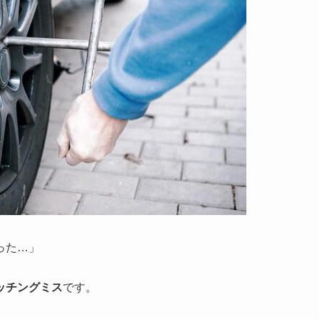
った…」
ッチングミス
です。