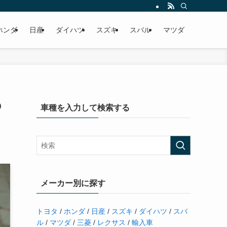
ホンダ
日産
ダイハツ
スズキ
スバル
マツダ
の
車種を入力して検索する
メーカー別に探す
トヨタ
/
ホンダ
/
日産
/
スズキ
/
ダイハツ
/
スバ
ル
/
マツダ
/
三菱
/
レクサス
/
輸入車