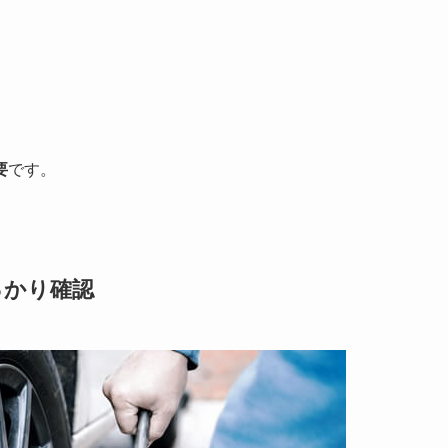
要
です。
っかり確認